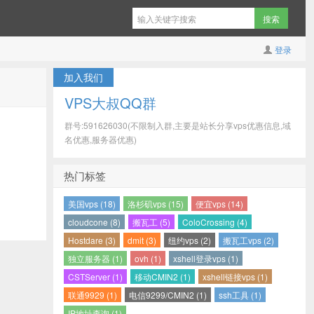
登录
加入我们
VPS大叔QQ群
群号:591626030(不限制入群,主要是站长分享vps优惠信息,域
名优惠,服务器优惠)
热门标签
美国vps (18)
洛杉矶vps (15)
便宜vps (14)
cloudcone (8)
搬瓦工 (5)
ColoCrossing (4)
Hostdare (3)
dmit (3)
纽约vps (2)
搬瓦工vps (2)
独立服务器 (1)
ovh (1)
xshell登录vps (1)
CSTServer (1)
移动CMIN2 (1)
xshell链接vps (1)
联通9929 (1)
电信9299/CMIN2 (1)
ssh工具 (1)
IP地址查询 (1)