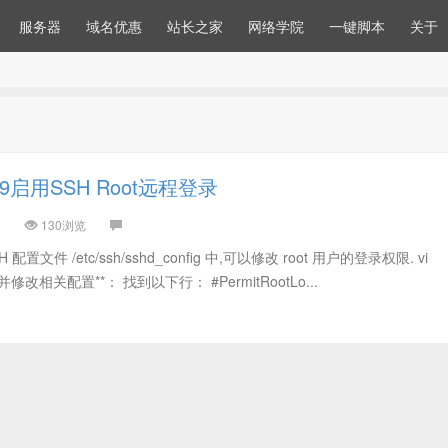
服务器
域名优惠
站长之家
网络学院
一键脚本
关于
ux 9启用SSH Root远程登录
)
130浏览
配置文件 /etc/ssh/sshd_config 中,可以修改 root 用户的登录权限. vi
2.找到并修改相关配置**： 找到以下行： #PermitRootLo...